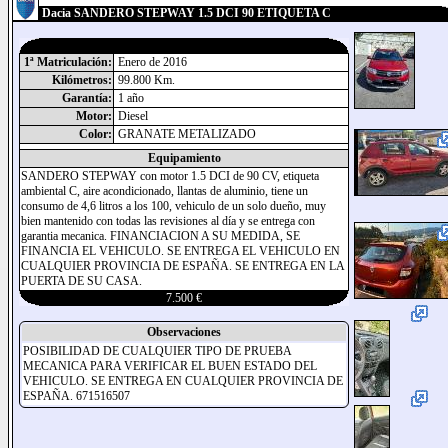
Dacia SANDERO STEPWAY 1.5 DCI 90 ETIQUETA C
1ª Matriculación:
Enero de 2016
Kilómetros:
99.800 Km.
Garantía:
1 año
Motor:
Diesel
Color:
GRANATE METALIZADO
Equipamiento
SANDERO STEPWAY con motor 1.5 DCI de 90 CV, etiqueta
ambiental C, aire acondicionado, llantas de aluminio, tiene un
consumo de 4,6 litros a los 100, vehiculo de un solo dueño, muy
bien mantenido con todas las revisiones al día y se entrega con
garantia mecanica. FINANCIACION A SU MEDIDA, SE
FINANCIA EL VEHICULO. SE ENTREGA EL VEHICULO EN
CUALQUIER PROVINCIA DE ESPAÑA. SE ENTREGA EN LA
PUERTA DE SU CASA.
7.500 €
Observaciones
POSIBILIDAD DE CUALQUIER TIPO DE PRUEBA
MECANICA PARA VERIFICAR EL BUEN ESTADO DEL
VEHICULO. SE ENTREGA EN CUALQUIER PROVINCIA DE
ESPAÑA. 671516507