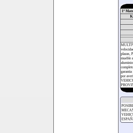
1ª Matr
Ki
MULTIVA
velocida
plazas, 
mueble a 
aluminio
completo
garantia
por av
VEHIC
PROVIN
POSIB
MECAN
VEHIC
ESPAÑA