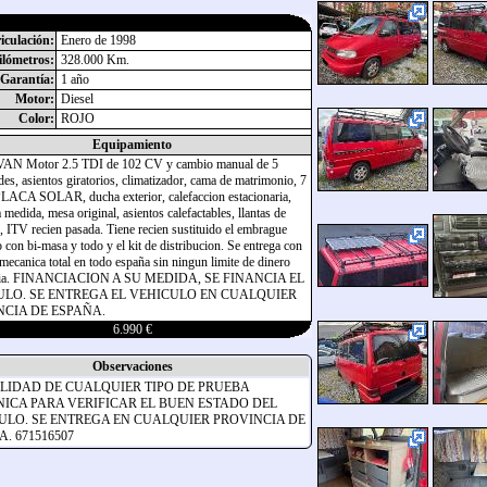
iculación:
Enero de 1998
lómetros:
328.000 Km.
Garantía:
1 año
Motor:
Diesel
Color:
ROJO
Equipamiento
N Motor 2.5 TDI de 102 CV y cambio manual de 5
des, asientos giratorios, climatizador, cama de matrimonio, 7
PLACA SOLAR, ducha exterior, calefaccion estacionaria,
medida, mesa original, asientos calefactables, llantas de
, ITV recien pasada. Tiene recien sustituido el embrague
 con bi-masa y todo y el kit de distribucion. Se entrega con
 mecanica total en todo españa sin ningun limite de dinero
eria. FINANCIACION A SU MEDIDA, SE FINANCIA EL
ULO. SE ENTREGA EL VEHICULO EN CUALQUIER
CIA DE ESPAÑA.
6.990 €
Observaciones
ILIDAD DE CUALQUIER TIPO DE PRUEBA
ICA PARA VERIFICAR EL BUEN ESTADO DEL
ULO. SE ENTREGA EN CUALQUIER PROVINCIA DE
. 671516507