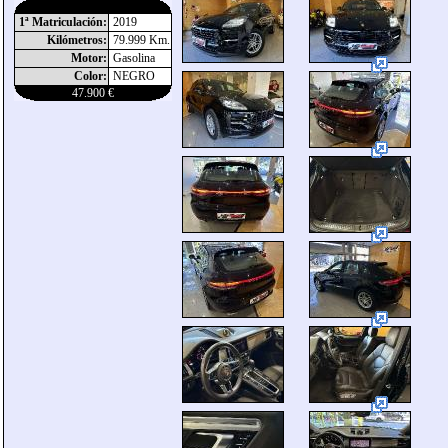
1ª Matriculación:
2019
Kilómetros:
79.999 Km.
Motor:
Gasolina
Color:
NEGRO
47.900 €