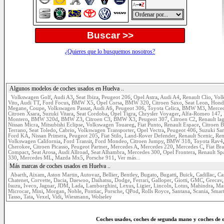
Buscar >>
¿Quieres que lo busquemos nosotros?
Algunos modelos de coches usados en Huelva ..
Volkswagen Golf
,
Audi A3
,
Seat Ibiza
,
Peugeot 206
,
Opel Astra
,
Audi A4
,
Renault Clio
,
Vol
Vito
,
Audi TT
,
Ford Focus
,
BMW X5
,
Opel Corsa
,
BMW 320
,
Citroen Saxo
,
Seat Leon
,
Hond
Megane
,
Coupe
,
Volkswagen Passat
,
Audi A6
,
Peugeot 306
,
Toyota Celica
,
BMW M3
,
Merce
Citroen Xsara
,
Suzuki Vitara
,
Seat Cordoba
,
Opel Tigra
,
Chrysler Voyager
,
Alfa-Romeo 147
,
Montero
,
BMW 320d
,
BMW Z3
,
Citroen C3
,
BMW X3
,
Peugeot 307
,
Citroen C2
,
Renault la
Nissan Micra
,
Mitsubishi Eclipse
,
Volkswagen Touareg
,
Fiat Punto
,
Renault Espace
,
Citroen B
Terrano
,
Seat Toledo
,
Cabrio
,
Volkswagen Transporter
,
Opel Vectra
,
Peugeot 406
,
Suzuki Sa
Ford KA
,
Nissan Primera
,
Peugeot 205
,
Fiat Stilo
,
Land-Rover Defender
,
Renault Scenic
,
Ren
Volkswagen California
,
Ford Transit
,
Ford Mondeo
,
Citroen Jumpy
,
BMW 318
,
Toyota Rav4
Cherokee
,
Citroen Picasso
,
Peugeot Partner
,
Mercedes A
,
Mercedes 220
,
Mercedes C
,
Fiat Br
Compact
,
Seat Arosa
,
Audi Allroad
,
Seat Alhambra
,
Mercedes 300
,
Opel Frontera
,
Renault Sp
330
,
Mercedes ML
,
Mazda Mx5
,
Porsche 911
,
Ver más...
Más marcas de coches usados en Huelva ..
Abarth
,
Aixam
,
Aston Martin
,
Autovaz
,
Bellier
,
Bentley
,
Bugato
,
Bugatti
,
Buick
,
Cadillac
,
Ca
Chatenet
,
Corvette
,
Dacia
,
Daewoo
,
Daihatsu
,
Dodge
,
Ferrari
,
Galloper
,
Giotti
,
GMC
,
Grecav
Isuzu
,
Iveco
,
Jaguar
,
JDM
,
Lada
,
Lamborghini
,
Lexus
,
Ligier
,
Lincoln
,
Lotus
,
Mahindra
,
Mas
Microcar
,
Mini
,
Morgan
,
Noble
,
Pontiac
,
Porsche
,
QPod
,
Rolls Royce
,
Santana
,
Scania
,
Smar
Tasso
,
Tata
,
Vexel
,
Vidi
,
Wiesmann
,
Wolseley
Coches usados, coches de segunda mano y coches de 