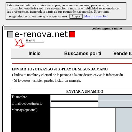
Este sitio web utiliza cookies, tanto propias como de terceros, para recopilar
información estadística sobre su navegación y mostrarle publicidad relacionada con
sus preferencias, generada a partir de sus pautas de navegación. Si continúa
navegando, consideramos que acepta su uso.
Más información
coches segunda mano
Inicio
Buscamos por ti
Vende t
ENVIAR TOYOTA AYGO 70 X-PLAY DE SEGUNDA MANO
Indica tu nombre y el email de la persona a la que deseas enviar la información.
Si lo deseas, también puedes incluir un mensaje.
ENVIAR A UN AMIGO
Tu nombre
E-mail del destinatario
Mensaje(opcional)