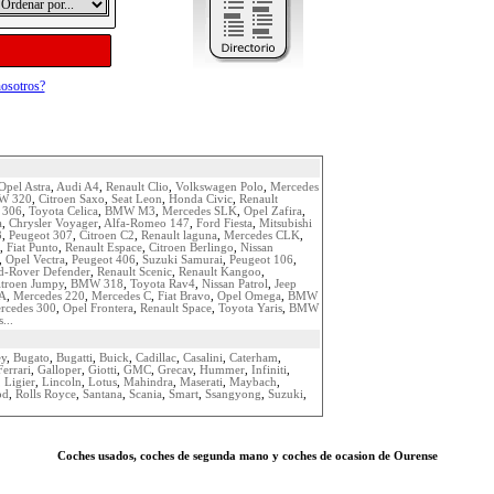
osotros?
Opel Astra
,
Audi A4
,
Renault Clio
,
Volkswagen Polo
,
Mercedes
W 320
,
Citroen Saxo
,
Seat Leon
,
Honda Civic
,
Renault
 306
,
Toyota Celica
,
BMW M3
,
Mercedes SLK
,
Opel Zafira
,
a
,
Chrysler Voyager
,
Alfa-Romeo 147
,
Ford Fiesta
,
Mitsubishi
3
,
Peugeot 307
,
Citroen C2
,
Renault laguna
,
Mercedes CLK
,
,
Fiat Punto
,
Renault Espace
,
Citroen Berlingo
,
Nissan
,
Opel Vectra
,
Peugeot 406
,
Suzuki Samurai
,
Peugeot 106
,
d-Rover Defender
,
Renault Scenic
,
Renault Kangoo
,
itroen Jumpy
,
BMW 318
,
Toyota Rav4
,
Nissan Patrol
,
Jeep
 A
,
Mercedes 220
,
Mercedes C
,
Fiat Bravo
,
Opel Omega
,
BMW
rcedes 300
,
Opel Frontera
,
Renault Space
,
Toyota Yaris
,
BMW
...
ey
,
Bugato
,
Bugatti
,
Buick
,
Cadillac
,
Casalini
,
Caterham
,
Ferrari
,
Galloper
,
Giotti
,
GMC
,
Grecav
,
Hummer
,
Infiniti
,
,
Ligier
,
Lincoln
,
Lotus
,
Mahindra
,
Maserati
,
Maybach
,
od
,
Rolls Royce
,
Santana
,
Scania
,
Smart
,
Ssangyong
,
Suzuki
,
Coches usados, coches de segunda mano y coches de ocasion de Ourense