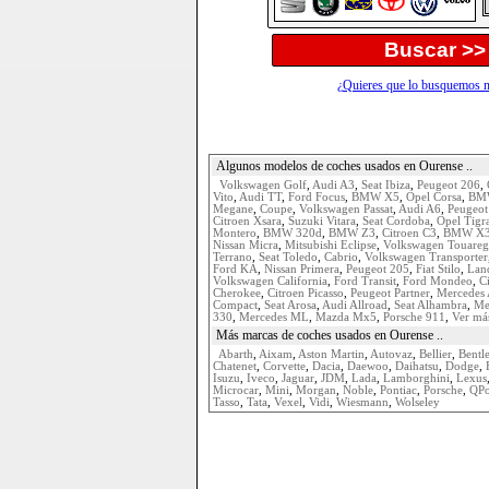
Buscar >>
¿Quieres que lo busquemos n
Algunos modelos de coches usados en Ourense ..
Volkswagen Golf
,
Audi A3
,
Seat Ibiza
,
Peugeot 206
,
Vito
,
Audi TT
,
Ford Focus
,
BMW X5
,
Opel Corsa
,
BM
Megane
,
Coupe
,
Volkswagen Passat
,
Audi A6
,
Peugeot
Citroen Xsara
,
Suzuki Vitara
,
Seat Cordoba
,
Opel Tigr
Montero
,
BMW 320d
,
BMW Z3
,
Citroen C3
,
BMW X
Nissan Micra
,
Mitsubishi Eclipse
,
Volkswagen Touareg
Terrano
,
Seat Toledo
,
Cabrio
,
Volkswagen Transporter
Ford KA
,
Nissan Primera
,
Peugeot 205
,
Fiat Stilo
,
Lan
Volkswagen California
,
Ford Transit
,
Ford Mondeo
,
C
Cherokee
,
Citroen Picasso
,
Peugeot Partner
,
Mercedes
Compact
,
Seat Arosa
,
Audi Allroad
,
Seat Alhambra
,
Me
330
,
Mercedes ML
,
Mazda Mx5
,
Porsche 911
,
Ver más
Más marcas de coches usados en Ourense ..
Abarth
,
Aixam
,
Aston Martin
,
Autovaz
,
Bellier
,
Bentl
Chatenet
,
Corvette
,
Dacia
,
Daewoo
,
Daihatsu
,
Dodge
,
Isuzu
,
Iveco
,
Jaguar
,
JDM
,
Lada
,
Lamborghini
,
Lexus
Microcar
,
Mini
,
Morgan
,
Noble
,
Pontiac
,
Porsche
,
QP
Tasso
,
Tata
,
Vexel
,
Vidi
,
Wiesmann
,
Wolseley