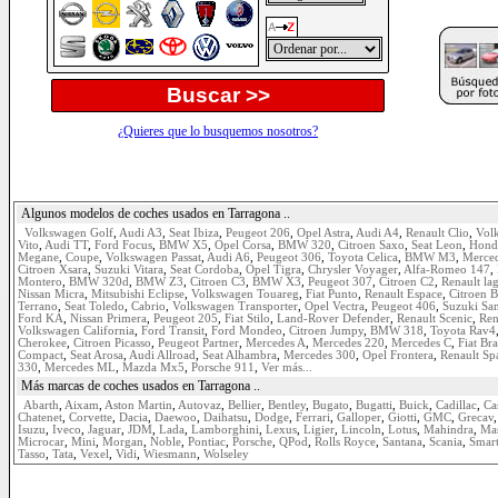
Buscar >>
¿Quieres que lo busquemos nosotros?
Algunos modelos de coches usados en Tarragona ..
Volkswagen Golf
,
Audi A3
,
Seat Ibiza
,
Peugeot 206
,
Opel Astra
,
Audi A4
,
Renault Clio
,
Vol
Vito
,
Audi TT
,
Ford Focus
,
BMW X5
,
Opel Corsa
,
BMW 320
,
Citroen Saxo
,
Seat Leon
,
Hond
Megane
,
Coupe
,
Volkswagen Passat
,
Audi A6
,
Peugeot 306
,
Toyota Celica
,
BMW M3
,
Merce
Citroen Xsara
,
Suzuki Vitara
,
Seat Cordoba
,
Opel Tigra
,
Chrysler Voyager
,
Alfa-Romeo 147
,
Montero
,
BMW 320d
,
BMW Z3
,
Citroen C3
,
BMW X3
,
Peugeot 307
,
Citroen C2
,
Renault la
Nissan Micra
,
Mitsubishi Eclipse
,
Volkswagen Touareg
,
Fiat Punto
,
Renault Espace
,
Citroen B
Terrano
,
Seat Toledo
,
Cabrio
,
Volkswagen Transporter
,
Opel Vectra
,
Peugeot 406
,
Suzuki Sa
Ford KA
,
Nissan Primera
,
Peugeot 205
,
Fiat Stilo
,
Land-Rover Defender
,
Renault Scenic
,
Ren
Volkswagen California
,
Ford Transit
,
Ford Mondeo
,
Citroen Jumpy
,
BMW 318
,
Toyota Rav4
Cherokee
,
Citroen Picasso
,
Peugeot Partner
,
Mercedes A
,
Mercedes 220
,
Mercedes C
,
Fiat Br
Compact
,
Seat Arosa
,
Audi Allroad
,
Seat Alhambra
,
Mercedes 300
,
Opel Frontera
,
Renault Sp
330
,
Mercedes ML
,
Mazda Mx5
,
Porsche 911
,
Ver más...
Más marcas de coches usados en Tarragona ..
Abarth
,
Aixam
,
Aston Martin
,
Autovaz
,
Bellier
,
Bentley
,
Bugato
,
Bugatti
,
Buick
,
Cadillac
,
Ca
Chatenet
,
Corvette
,
Dacia
,
Daewoo
,
Daihatsu
,
Dodge
,
Ferrari
,
Galloper
,
Giotti
,
GMC
,
Grecav
Isuzu
,
Iveco
,
Jaguar
,
JDM
,
Lada
,
Lamborghini
,
Lexus
,
Ligier
,
Lincoln
,
Lotus
,
Mahindra
,
Mas
Microcar
,
Mini
,
Morgan
,
Noble
,
Pontiac
,
Porsche
,
QPod
,
Rolls Royce
,
Santana
,
Scania
,
Smar
Tasso
,
Tata
,
Vexel
,
Vidi
,
Wiesmann
,
Wolseley