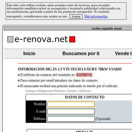
Este sitio web utiliza cookies, tanto propias como de terceros, para recopilar
información estadística sobre su navegación y mostrarle publicidad relacionada con
sus preferencias, generada a partir de sus pautas de navegación. Si continúa
navegando, consideramos que acepta su uso.
Más información
coches segunda mano
Inicio
Buscamos por ti
Vende 
INFORMACION MG ZS 1.5 VTI-TECH LUXURY 78KW USADO
El teléfono de contacto del vendedor es:
916398743
Para contactar por email introduce tus datos de contacto.
El anunciante recibirá una petición indicando tu interés por el vehículo.
Campos obligatorios:Nombre, Email o Teléfono
DATOS DE CONTACTO
Nombre
E-mail
Teléfono
(Opcional)