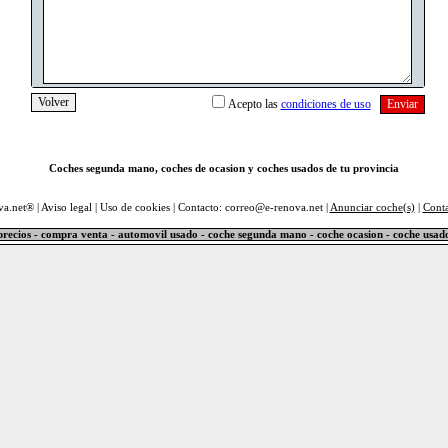
Acepto las
condiciones de uso
Coches segunda mano, coches de ocasion y coches usados de tu provincia
va.net® |
Aviso legal
|
Uso de cookies
| Contacto: correo@e-renova.net |
Anunciar coche(s)
|
Cont
precios - compra venta - automovil usado - coche segunda mano - coche ocasion - coche usad