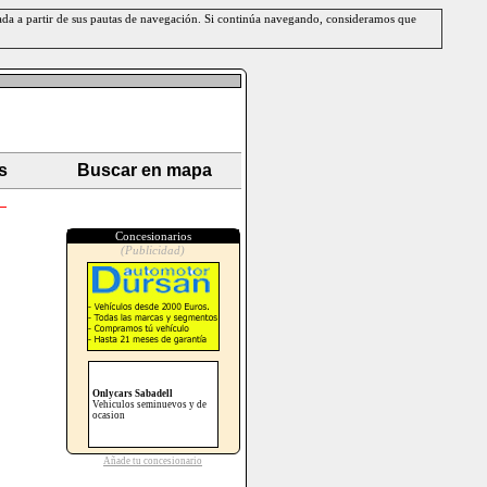
erada a partir de sus pautas de navegación. Si continúa navegando, consideramos que
s
Buscar en mapa
Concesionarios
(Publicidad)
Onlycars Sabadell
Vehiculos seminuevos y de
ocasion
Añade tu concesionario