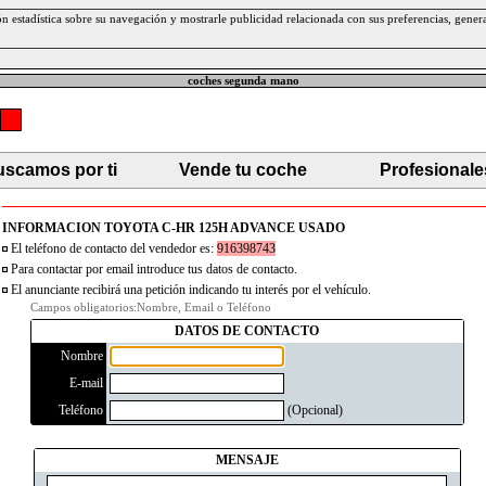
ción estadística sobre su navegación y mostrarle publicidad relacionada con sus preferencias, gen
coches segunda mano
scamos por ti
Vende tu coche
Profesionale
INFORMACION TOYOTA C-HR 125H ADVANCE USADO
El teléfono de contacto del vendedor es:
916398743
Para contactar por email introduce tus datos de contacto.
El anunciante recibirá una petición indicando tu interés por el vehículo.
Campos obligatorios:Nombre, Email o Teléfono
DATOS DE CONTACTO
Nombre
E-mail
Teléfono
(Opcional)
MENSAJE