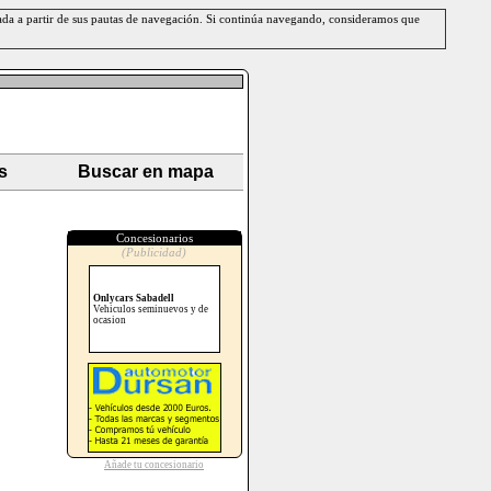
erada a partir de sus pautas de navegación. Si continúa navegando, consideramos que
s
Buscar en mapa
Concesionarios
(Publicidad)
Onlycars Sabadell
Vehiculos seminuevos y de
ocasion
Añade tu concesionario