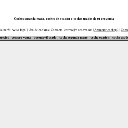
Coches segunda mano, coches de ocasion y coches usados de tu provincia
va.net® |
Aviso legal
|
Uso de cookies
| Contacto: correo@e-renova.net |
Anunciar coche(s)
|
Cont
precios - compra venta - automovil usado - coche segunda mano - coche ocasion - coche usad