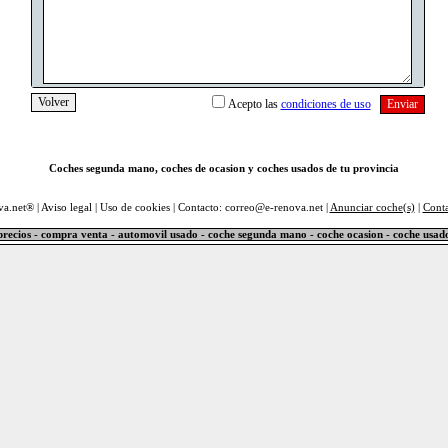
Acepto las
condiciones de uso
Coches segunda mano, coches de ocasion y coches usados de tu provincia
va.net® |
Aviso legal
|
Uso de cookies
| Contacto: correo@e-renova.net |
Anunciar coche(s)
|
Cont
precios - compra venta - automovil usado - coche segunda mano - coche ocasion - coche usad