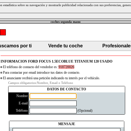
ción estadística sobre su navegación y mostrarle publicidad relacionada con sus preferencias, gen
coches segunda mano
scamos por ti
Vende tu coche
Profesionale
INFORMACION FORD FOCUS 1.5ECOBLUE TITANIUM 120 USADO
El teléfono de contacto del vendedor es:
918720026
Para contactar por email introduce tus datos de contacto.
El anunciante recibirá una petición indicando tu interés por el vehículo.
Campos obligatorios:Nombre, Email o Teléfono
DATOS DE CONTACTO
Nombre
E-mail
Teléfono
(Opcional)
MENSAJE