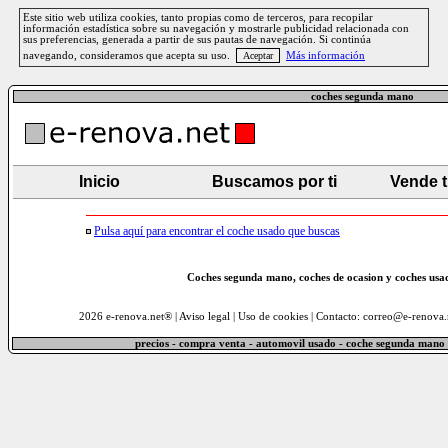
Este sitio web utiliza cookies, tanto propias como de terceros, para recopilar
información estadística sobre su navegación y mostrarle publicidad relacionada con
sus preferencias, generada a partir de sus pautas de navegación. Si continúa
navegando, consideramos que acepta su uso.
Más información
coches segunda mano
Inicio
Buscamos por ti
Vende 
Pulsa aquí para encontrar el coche usado que buscas
Coches segunda mano, coches de ocasion y coches usad
2026 e-renova.net® |
Aviso legal
|
Uso de cookies
| Contacto: correo@e-renova.
precios - compra venta - automovil usado - coche segunda mano 