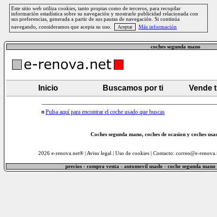
Este sitio web utiliza cookies, tanto propias como de terceros, para recopilar
información estadística sobre su navegación y mostrarle publicidad relacionada con
sus preferencias, generada a partir de sus pautas de navegación. Si continúa
navegando, consideramos que acepta su uso.
Más información
coches segunda mano
Inicio
Buscamos por ti
Vende 
Pulsa aquí para encontrar el coche usado que buscas
Coches segunda mano, coches de ocasion y coches usad
2026 e-renova.net® |
Aviso legal
|
Uso de cookies
| Contacto: correo@e-renova.
precios - compra venta - automovil usado - coche segunda mano 