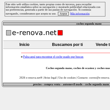
Este sitio web utiliza cookies, tanto propias como de terceros, para recopilar
información estadística sobre su navegación y mostrarle publicidad relacionada con
sus preferencias, generada a partir de sus pautas de navegación. Si continúa
navegando, consideramos que acepta su uso.
Más información
coches segunda mano
Inicio
Buscamos por ti
Vende 
Pulsa aquí para encontrar el coche usado que buscas
Coches segunda mano, coches de ocasion y coches usad
2026 e-renova.net® |
Aviso legal
|
Uso de cookies
| Contacto: correo@e-renova.
precios - compra venta - automovil usado - coche segunda mano 