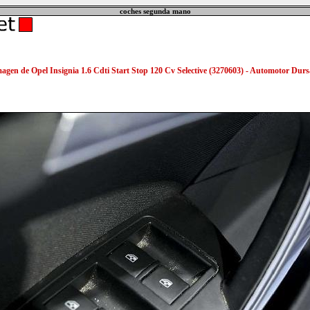
coches segunda mano
agen de Opel Insignia 1.6 Cdti Start Stop 120 Cv Selective (3270603) - Automotor Dur