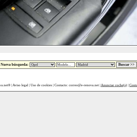
Nueva búsqueda:
va.net® |
Aviso legal
|
Uso de cookies
| Contacto: correo@e-renova.net |
Anunciar coche(s)
|
Cont