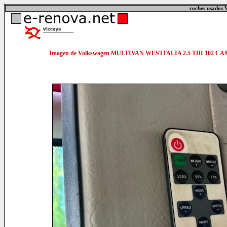
coches usados 
Imagen de Volkswagen MULTIVAN WESTFALIA 2.5 TDI 102 C