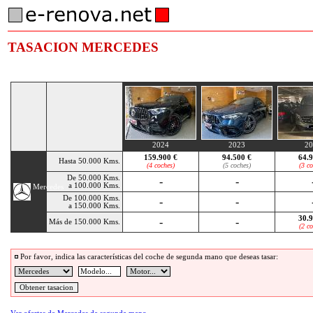
TASACION MERCEDES
2024
2023
20
159.900 €
94.500 €
64.9
Hasta 50.000 Kms.
(4 coches)
(5 coches)
(3 co
De 50.000 Kms.
-
-
a 100.000 Kms.
Mercedes
De 100.000 Kms.
-
-
a 150.000 Kms.
30.9
-
-
Más de 150.000 Kms.
(2 co
Por favor, indica las características del coche de segunda mano que deseas tasar: