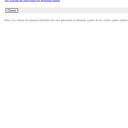
Ver ofertas de Mercedes de segunda mano
Nota: Los valores de tasacion obtenidos por esta aplicación se obtienen a partir de los coches usados publi