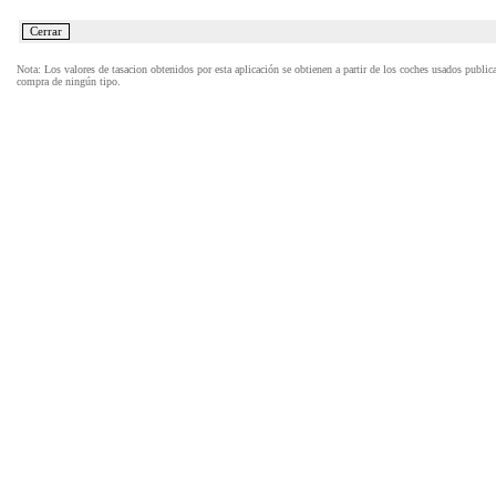
Nota: Los valores de tasacion obtenidos por esta aplicación se obtienen a partir de los coches usados publi
compra de ningún tipo.