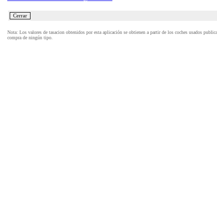
Nota: Los valores de tasacion obtenidos por esta aplicación se obtienen a partir de los coches usados publi
compra de ningún tipo.