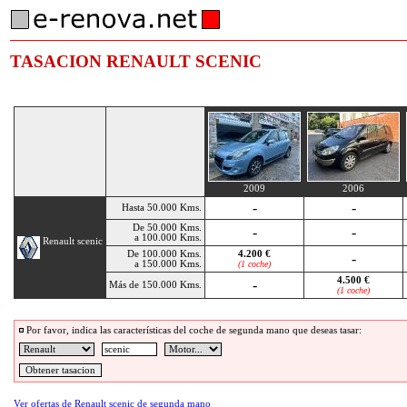
TASACION RENAULT SCENIC
2009
2006
-
-
Hasta 50.000 Kms.
De 50.000 Kms.
-
-
a 100.000 Kms.
Renault scenic
De 100.000 Kms.
4.200 €
-
a 150.000 Kms.
(1 coche)
4.500 €
-
Más de 150.000 Kms.
(1 coche)
Por favor, indica las características del coche de segunda mano que deseas tasar:
Ver ofertas de Renault scenic de segunda mano