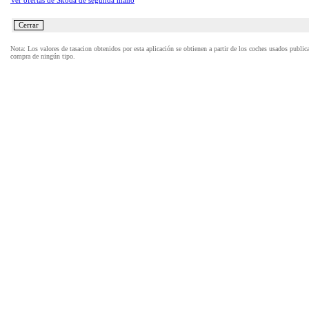
Ver ofertas de Skoda de segunda mano
Nota: Los valores de tasacion obtenidos por esta aplicación se obtienen a partir de los coches usados publi
compra de ningún tipo.