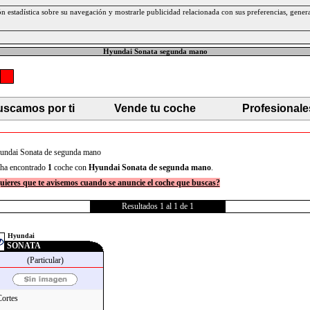
ción estadística sobre su navegación y mostrarle publicidad relacionada con sus preferencias, gen
Hyundai Sonata segunda mano
scamos por ti
Vende tu coche
Profesionale
ndai Sonata de segunda mano
ha encontrado
1
coche con
Hyundai
Sonata
de segunda mano
.
uieres que te avisemos cuando se anuncie el coche que buscas?
Resultados 1 al 1 de 1
Hyundai
SONATA
(Particular)
Cortes