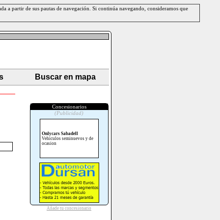
erada a partir de sus pautas de navegación. Si continúa navegando, consideramos que
s
Buscar en mapa
Concesionarios
(Publicidad)
Onlycars Sabadell
Vehiculos seminuevos y de
ocasion
Añade tu concesionario