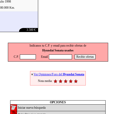
Año 1998
180.000 Km.
3.500 €
Indícanos tu C.P. y email para recibir ofertas de
Hyundai Sonata usados
C.P.
Email
Ver Opiniones/Foro del
Hyundai Sonata
Nota media:
OPCIONES
Iniciar nueva búsqueda