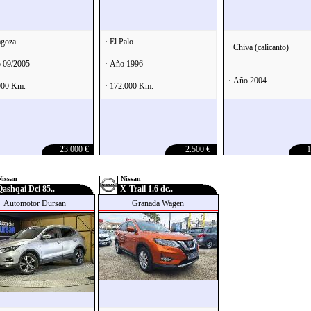
agoza
· El Palo
· Chiva (calicanto)
 09/2005
· Año 1996
· Año 2004
000 Km.
· 172.000 Km.
23.000 €
2.500 €
1
Nissan
Nissan
ashqai Dci 85..
X-Trail 1.6 dc..
Automotor Dursan
Granada Wagen