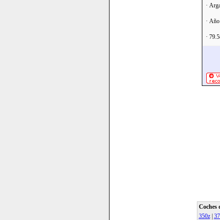
· Arga
· Año
· 79.
Coches 
350z
|
37