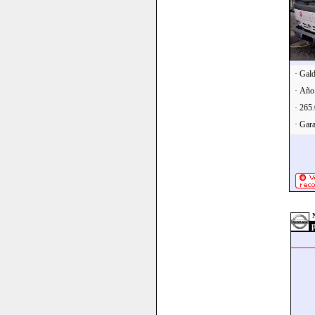
· Gal
· Año
· 265
· Gara
p