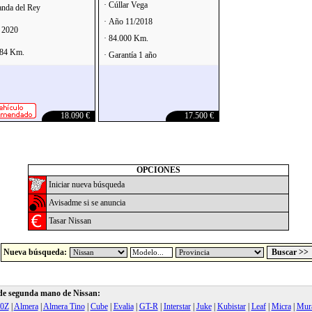
· Cúllar Vega
nda del Rey
· Año 11/2018
 2020
· 84.000 Km.
584 Km.
· Garantía 1 año
18.090 €
17.500 €
OPCIONES
Iniciar nueva búsqueda
Avisadme si se anuncia
Tasar Nissan
Nueva búsqueda:
de segunda mano de Nissan:
0Z
|
Almera
|
Almera Tino
|
Cube
|
Evalia
|
GT-R
|
Interstar
|
Juke
|
Kubistar
|
Leaf
|
Micra
|
Mur