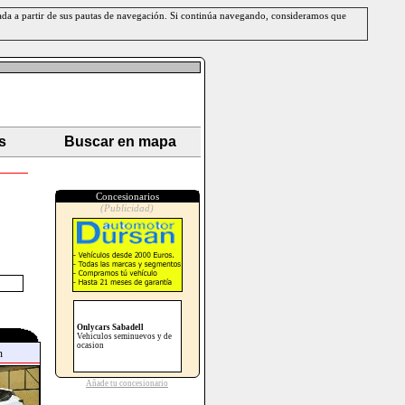
erada a partir de sus pautas de navegación. Si continúa navegando, consideramos que
s
Buscar en mapa
Concesionarios
(Publicidad)
Onlycars Sabadell
Vehiculos seminuevos y de
ocasion
n
Añade tu concesionario