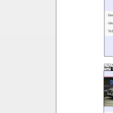
· Zar
· Año
· 70.
Q