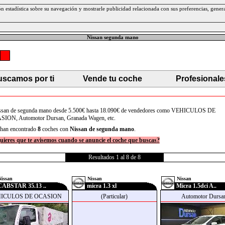
ción estadística sobre su navegación y mostrarle publicidad relacionada con sus preferencias, gen
Nissan segunda mano
scamos por ti
Vende tu coche
Profesionale
san de segunda mano desde 5.500€ hasta 18.090€ de vendedores como VEHICULOS DE
ION, Automotor Dursan, Granada Wagen, etc.
han encontrado
8
coches con
Nissan
de segunda mano
.
uieres que te avisemos cuando se anuncie el coche que buscas?
Resultados 1 al 8 de 8
Nissan
Nissan
Nissan
CABSTAR 35.13 ..
micra 1.3 xl
Micra 1.5dci A..
ICULOS DE OCASION
(Particular)
Automotor Dursa