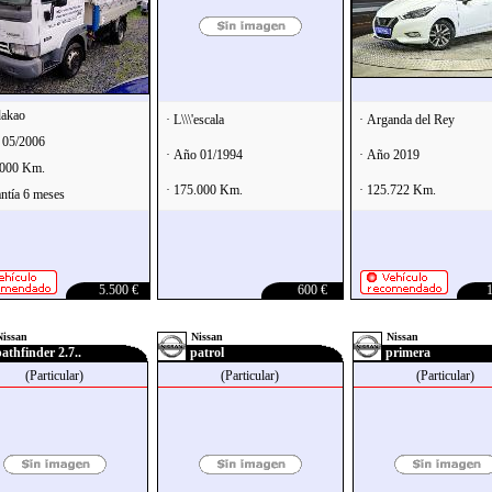
dakao
· L\\\'escala
· Arganda del Rey
 05/2006
· Año 01/1994
· Año 2019
.000 Km.
· 175.000 Km.
· 125.722 Km.
ntía 6 meses
5.500 €
600 €
1
Nissan
Nissan
Nissan
athfinder 2.7..
patrol
primera
(Particular)
(Particular)
(Particular)