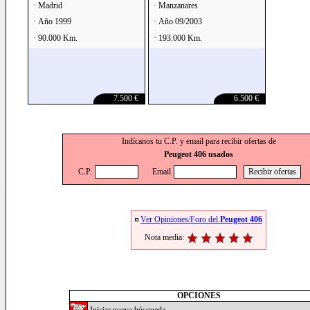
· Madrid
· Manzanares
· Año 1999
· Año 09/2003
· 90.000 Km.
· 193.000 Km.
7.500 €
6.500 €
Indícanos tu C.P. y email para recibir ofertas de
Peugeot 406 usados
C.P.
Email
Ver Opiniones/Foro del
Peugeot 406
Nota media:
OPCIONES