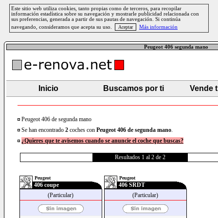
Este sitio web utiliza cookies, tanto propias como de terceros, para recopilar
información estadística sobre su navegación y mostrarle publicidad relacionada con
sus preferencias, generada a partir de sus pautas de navegación. Si continúa
navegando, consideramos que acepta su uso.
Más información
Peugeot 406 segunda mano
Inicio
Buscamos por ti
Vende 
Peugeot 406 de segunda mano
Se han encontrado
2
coches con
Peugeot
406
de segunda mano
.
¿Quieres que te avisemos cuando se anuncie el coche que buscas?
Resultados 1 al 2 de 2
Peugeot
Peugeot
406 coupe
406 SRDT
(Particular)
(Particular)