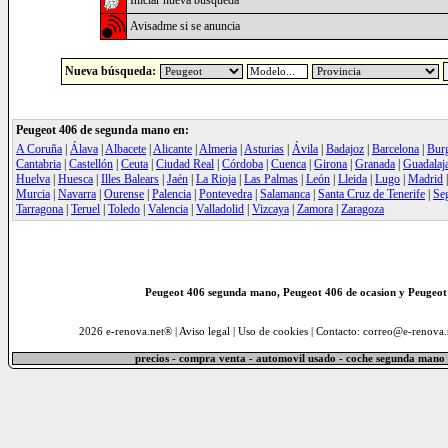
Iniciar nueva búsqueda
Avisadme si se anuncia
Nueva búsqueda:
Peugeot 406 de segunda mano en:
A Coruña
|
Álava
|
Albacete
|
Alicante
|
Almeria
|
Asturias
|
Ávila
|
Badajoz
|
Barcelona
|
Bur
Cantabria
|
Castellón
|
Ceuta
|
Ciudad Real
|
Córdoba
|
Cuenca
|
Girona
|
Granada
|
Guadalaj
Huelva
|
Huesca
|
Illes Balears
|
Jaén
|
La Rioja
|
Las Palmas
|
León
|
Lleida
|
Lugo
|
Madrid
Murcia
|
Navarra
|
Ourense
|
Palencia
|
Pontevedra
|
Salamanca
|
Santa Cruz de Tenerife
|
Se
Tarragona
|
Teruel
|
Toledo
|
Valencia
|
Valladolid
|
Vizcaya
|
Zamora
|
Zaragoza
Peugeot 406 segunda mano, Peugeot 406 de ocasion y Peugeot 
2026 e-renova.net® |
Aviso legal
|
Uso de cookies
| Contacto: correo@e-renova.
precios - compra venta - automovil usado - coche segunda mano 