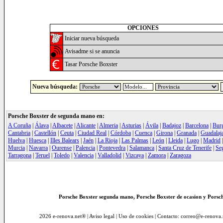
OPCIONES
Iniciar nueva búsqueda
Avisadme si se anuncia
Tasar Porsche Boxster
Nueva búsqueda:
Porsche Boxster de segunda mano en:
A Coruña
|
Álava
|
Albacete
|
Alicante
|
Almeria
|
Asturias
|
Ávila
|
Badajoz
|
Barcelona
|
Bur
Cantabria
|
Castellón
|
Ceuta
|
Ciudad Real
|
Córdoba
|
Cuenca
|
Girona
|
Granada
|
Guadalaj
Huelva
|
Huesca
|
Illes Balears
|
Jaén
|
La Rioja
|
Las Palmas
|
León
|
Lleida
|
Lugo
|
Madrid
Murcia
|
Navarra
|
Ourense
|
Palencia
|
Pontevedra
|
Salamanca
|
Santa Cruz de Tenerife
|
Se
Tarragona
|
Teruel
|
Toledo
|
Valencia
|
Valladolid
|
Vizcaya
|
Zamora
|
Zaragoza
Porsche Boxster segunda mano, Porsche Boxster de ocasion y Porsch
2026 e-renova.net® |
Aviso legal
|
Uso de cookies
| Contacto: correo@e-renova.