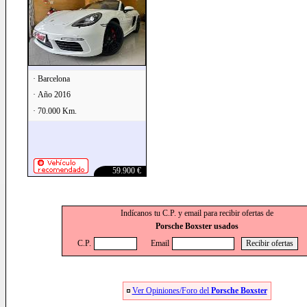
· Barcelona
· Año 2016
· 70.000 Km.
59.900 €
Indícanos tu C.P. y email para recibir ofertas de
Porsche Boxster usados
C.P.
Email
Ver Opiniones/Foro del
Porsche Boxster