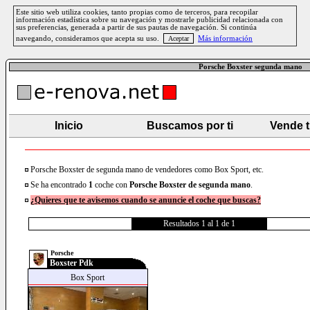
Este sitio web utiliza cookies, tanto propias como de terceros, para recopilar
información estadística sobre su navegación y mostrarle publicidad relacionada con
sus preferencias, generada a partir de sus pautas de navegación. Si continúa
navegando, consideramos que acepta su uso.
Más información
Porsche Boxster segunda mano
Inicio
Buscamos por ti
Vende 
Porsche Boxster de segunda mano de vendedores como Box Sport, etc.
Se ha encontrado
1
coche con
Porsche
Boxster
de segunda mano
.
¿Quieres que te avisemos cuando se anuncie el coche que buscas?
Resultados 1 al 1 de 1
Porsche
Boxster Pdk
Box Sport