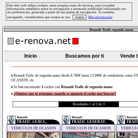
Este sitio web utiliza cookies, tanto propias como de terceros, para recopilar
información estadística sobre su navegación y mostrarle publicidad relacionada con
sus preferencias, generada a partir de sus pautas de navegación. Si continúa
navegando, consideramos que acepta su uso.
Más información
Renault Trafic segunda mano
Inicio
Buscamos por ti
Vende 
Renault Trafic de segunda mano desde 8.700€ hasta 13.990€ de vendedores com
OCASION, etc.
Se han encontrado
3
coches con
Renault
Trafic
de segunda mano
.
¿Quieres que te avisemos cuando se anuncie el coche que buscas?
Resultados 1 al 3 de 3
Renault
Renault
Renault
TRAFIC 2.0 DCI..
TRAFIC GENERAT..
TRAFI
VEHICULOS DE OCASION
VEHICULOS DE OCASION
VEHICUL