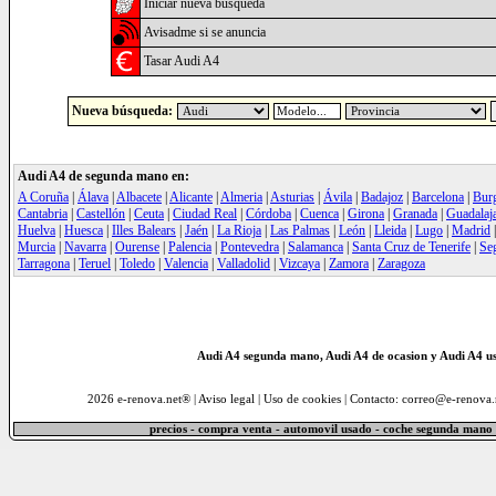
Iniciar nueva búsqueda
Avisadme si se anuncia
Tasar Audi A4
Nueva búsqueda:
Audi A4 de segunda mano en:
A Coruña
|
Álava
|
Albacete
|
Alicante
|
Almeria
|
Asturias
|
Ávila
|
Badajoz
|
Barcelona
|
Bur
Cantabria
|
Castellón
|
Ceuta
|
Ciudad Real
|
Córdoba
|
Cuenca
|
Girona
|
Granada
|
Guadalaj
Huelva
|
Huesca
|
Illes Balears
|
Jaén
|
La Rioja
|
Las Palmas
|
León
|
Lleida
|
Lugo
|
Madrid
Murcia
|
Navarra
|
Ourense
|
Palencia
|
Pontevedra
|
Salamanca
|
Santa Cruz de Tenerife
|
Se
Tarragona
|
Teruel
|
Toledo
|
Valencia
|
Valladolid
|
Vizcaya
|
Zamora
|
Zaragoza
Audi A4 segunda mano, Audi A4 de ocasion y Audi A4 us
2026 e-renova.net® |
Aviso legal
|
Uso de cookies
| Contacto: correo@e-renova.
precios - compra venta - automovil usado - coche segunda mano 