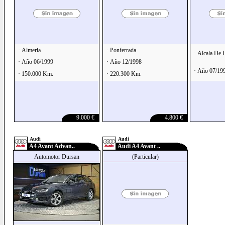
· Almeria
· Ponferrada
· Alcala De 
· Año 06/1999
· Año 12/1998
· Año 07/19
· 150.000 Km.
· 220.300 Km.
9.000 €
4.800 €
Audi
Audi
A4 Avant Advan..
Audi A4 Avant ..
Automotor Dursan
(Particular)