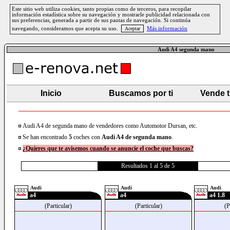
Este sitio web utiliza cookies, tanto propias como de terceros, para recopilar
información estadística sobre su navegación y mostrarle publicidad relacionada con
sus preferencias, generada a partir de sus pautas de navegación. Si continúa
navegando, consideramos que acepta su uso.
Más información
Audi A4 segunda mano
Inicio
Buscamos por ti
Vende 
Audi A4 de segunda mano de vendedores como Automotor Dursan, etc.
Se han encontrado
5
coches con
Audi
A4
de segunda mano
.
¿Quieres que te avisemos cuando se anuncie el coche que buscas?
Resultados 1 al 5 de 5
Audi
Audi
Audi
a4
a4
a4 1.8
(Particular)
(Particular)
(P