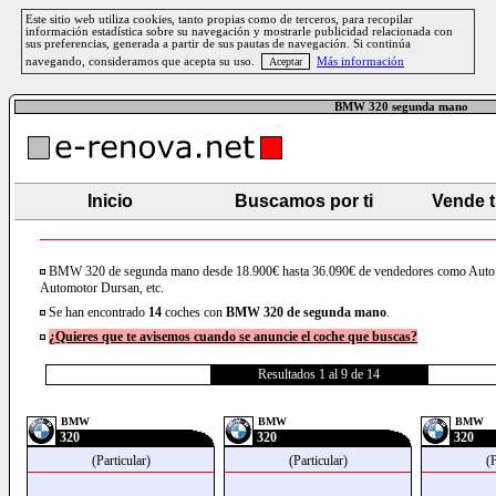
Este sitio web utiliza cookies, tanto propias como de terceros, para recopilar
información estadística sobre su navegación y mostrarle publicidad relacionada con
sus preferencias, generada a partir de sus pautas de navegación. Si continúa
navegando, consideramos que acepta su uso.
Más información
BMW 320 segunda mano
Inicio
Buscamos por ti
Vende 
BMW 320 de segunda mano desde 18.900€ hasta 36.090€ de vendedores como Auto
Automotor Dursan, etc.
Se han encontrado
14
coches con
BMW
320
de segunda mano
.
¿Quieres que te avisemos cuando se anuncie el coche que buscas?
Resultados 1 al 9 de 14
BMW
BMW
BMW
320
320
320
(Particular)
(Particular)
(P