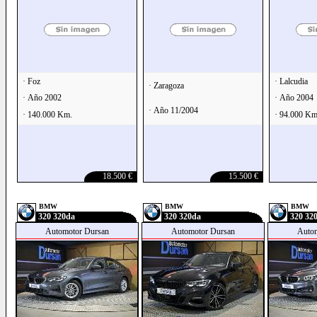
· Foz
· Lalcudia
· Zaragoza
· Año 2002
· Año 2004
· Año 11/2004
· 140.000 Km.
· 94.000 Km
18.500 €
15.500 €
BMW
BMW
BMW
320 320da
320 320da
320 320
Automotor Dursan
Automotor Dursan
Auto