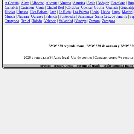
A Coruña
|
Álava
|
Albacete
|
Alicante
|
Almeria
|
Asturias
|
Ávila
|
Badajoz
|
Barcelona
|
Bur
Cantabria
|
Castellón
|
Ceuta
|
Ciudad Real
|
Córdoba
|
Cuenca
|
Girona
|
Granada
|
Guadalaj
Huelva
|
Huesca
|
Illes Balears
|
Jaén
|
La Rioja
|
Las Palmas
|
León
|
Lleida
|
Lugo
|
Madrid
Murcia
|
Navarra
|
Ourense
|
Palencia
|
Pontevedra
|
Salamanca
|
Santa Cruz de Tenerife
|
Se
Tarragona
|
Teruel
|
Toledo
|
Valencia
|
Valladolid
|
Vizcaya
|
Zamora
|
Zaragoza
BMW 320 segunda mano, BMW 320 de ocasion y BMW 320 u
2026 e-renova.net® |
Aviso legal
|
Uso de cookies
| Contacto: correo@e-renova.
precios - compra venta - automovil usado - coche segunda mano 