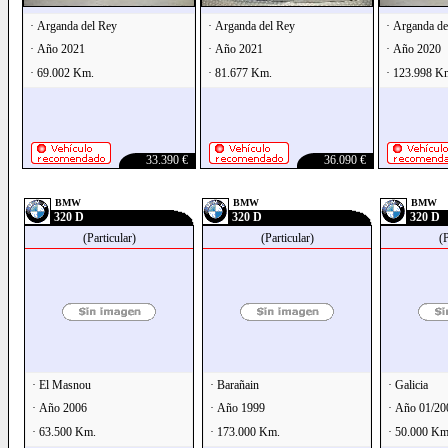
· Arganda del Rey
· Arganda del Rey
· Arganda de
· Año 2021
· Año 2021
· Año 2020
· 69.002 Km.
· 81.677 Km.
· 123.998 K
33.390 €
36.090 €
BMW
BMW
BMW
320 D
320 D
320 D
(Particular)
(Particular)
(P
· El Masnou
· Barañain
· Galicia
· Año 2006
· Año 1999
· Año 01/20
· 63.500 Km.
· 173.000 Km.
· 50.000 Km