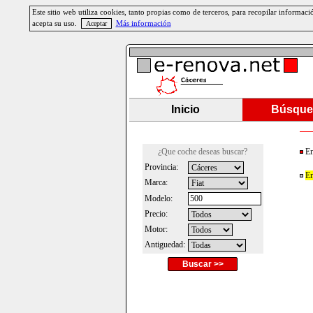
Este sitio web utiliza cookies, tanto propias como de terceros, para recopilar informa
acepta su uso.
Más información
Inicio
Búsque
¿Que coche deseas buscar?
En
Provincia:
En
Marca:
Modelo:
Precio:
Motor:
Antiguedad:
Buscar >>