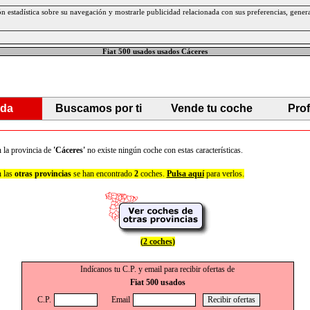
ción estadística sobre su navegación y mostrarle publicidad relacionada con sus preferencias, gen
Fiat 500 usados usados Cáceres
da
Buscamos por ti
Vende tu coche
Pro
 la provincia de
'Cáceres'
no existe ningún coche con estas características.
 las
otras provincias
se han encontrado
2
coches.
Pulsa aquí
para verlos.
(
2 coches
)
Indícanos tu C.P. y email para recibir ofertas de
Fiat 500 usados
C.P.
Email