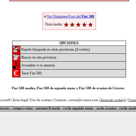
Ver Opiniones/Foro del
Fiat 500
Nota media:
OPCIONES
Repetir búsqueda en otras provincias (
2
coches)
Buscar en otra provincia
Avisadme si se anuncia
Tasar Fiat 500
Fiat 500 usados, Fiat 500 de segunda mano y Fiat 500 de ocasion de Cáceres
va.net® |
Aviso legal
|
Uso de cookies
| Contacto: correo@e-renova.net |
Anunciar coche(s)
|
Cont
precios - compra venta - automovil usado - coche segunda mano - coche ocasion - coche usad