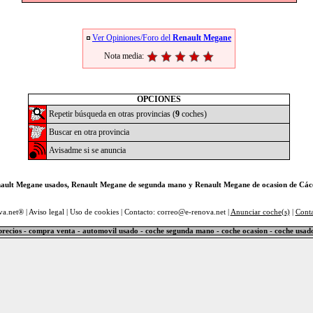
Ver Opiniones/Foro del
Renault Megane
Nota media:
OPCIONES
Repetir búsqueda en otras provincias (
9
coches)
Buscar en otra provincia
Avisadme si se anuncia
ault Megane usados, Renault Megane de segunda mano y Renault Megane de ocasion de Các
va.net® |
Aviso legal
|
Uso de cookies
| Contacto: correo@e-renova.net |
Anunciar coche(s)
|
Cont
precios - compra venta - automovil usado - coche segunda mano - coche ocasion - coche usad