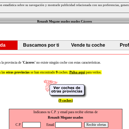
ción estadística sobre su navegación y mostrarle publicidad relacionada con sus preferencias, gen
Renault Megane usados usados Cáceres
da
Buscamos por ti
Vende tu coche
Pro
 la provincia de
'Cáceres'
no existe ningún coche con estas características.
 las
otras provincias
se han encontrado
9
coches.
Pulsa aquí
para verlos.
(
9 coches
)
Indícanos tu C.P. y email para recibir ofertas de
Renault Megane usados
C.P.
Email