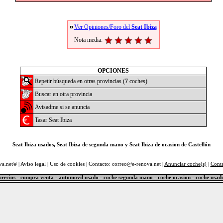
Ver Opiniones/Foro del
Seat Ibiza
Nota media:
OPCIONES
Repetir búsqueda en otras provincias (
7
coches)
Buscar en otra provincia
Avisadme si se anuncia
Tasar Seat Ibiza
Seat Ibiza usados, Seat Ibiza de segunda mano y Seat Ibiza de ocasion de Castellón
va.net® |
Aviso legal
|
Uso de cookies
| Contacto: correo@e-renova.net |
Anunciar coche(s)
|
Cont
precios - compra venta - automovil usado - coche segunda mano - coche ocasion - coche usad