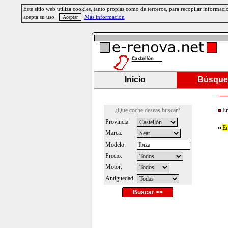
Este sitio web utiliza cookies, tanto propias como de terceros, para recopilar informa
acepta su uso.
Más información
Inicio
Búsque
¿Que coche deseas buscar?
En
Provincia:
En
Marca:
Modelo:
Precio:
Motor:
Antiguedad:
Buscar >>