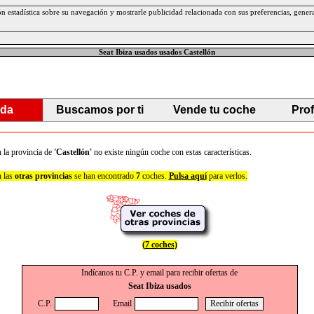
ción estadística sobre su navegación y mostrarle publicidad relacionada con sus preferencias, gen
Seat Ibiza usados usados Castellón
da
Buscamos por ti
Vende tu coche
Pro
 la provincia de
'Castellón'
no existe ningún coche con estas características.
 las
otras provincias
se han encontrado
7
coches.
Pulsa aquí
para verlos.
(
7 coches
)
Indícanos tu C.P. y email para recibir ofertas de
Seat Ibiza usados
C.P.
Email