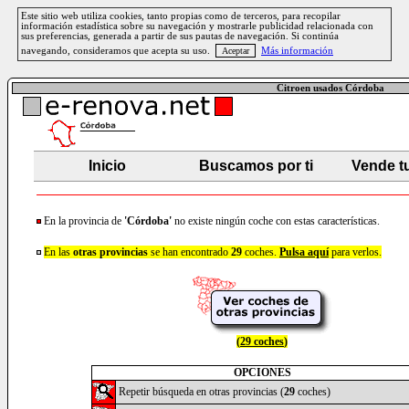
Este sitio web utiliza cookies, tanto propias como de terceros, para recopilar
información estadística sobre su navegación y mostrarle publicidad relacionada con
sus preferencias, generada a partir de sus pautas de navegación. Si continúa
navegando, consideramos que acepta su uso.
Más información
Citroen usados Córdoba
Inicio
Buscamos por ti
Vende t
En la provincia de
'Córdoba'
no existe ningún coche con estas características.
En las
otras provincias
se han encontrado
29
coches.
Pulsa aquí
para verlos.
(
29 coches
)
OPCIONES
Repetir búsqueda en otras provincias (
29
coches)