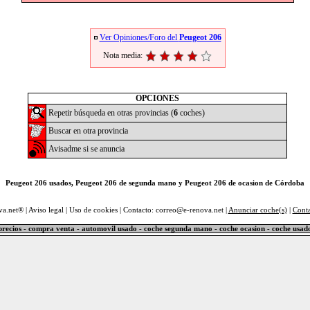
Ver Opiniones/Foro del
Peugeot 206
Nota media:
OPCIONES
Repetir búsqueda en otras provincias (
6
coches)
Buscar en otra provincia
Avisadme si se anuncia
Peugeot 206 usados, Peugeot 206 de segunda mano y Peugeot 206 de ocasion de Córdoba
va.net® |
Aviso legal
|
Uso de cookies
| Contacto: correo@e-renova.net |
Anunciar coche(s)
|
Cont
precios - compra venta - automovil usado - coche segunda mano - coche ocasion - coche usad