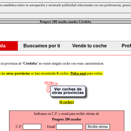
ción estadística sobre su navegación y mostrarle publicidad relacionada con sus preferencias, gen
Peugeot 206 usados usados Córdoba
da
Buscamos por ti
Vende tu coche
Pro
 la provincia de
'Córdoba'
no existe ningún coche con estas características.
 las
otras provincias
se han encontrado
6
coches.
Pulsa aquí
para verlos.
(
6 coches
)
Indícanos tu C.P. y email para recibir ofertas de
Peugeot 206 usados
C.P.
Email