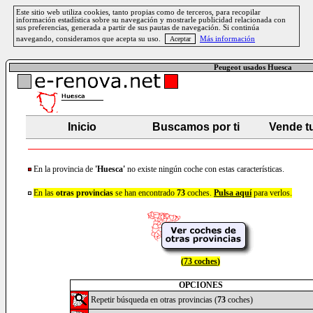
Este sitio web utiliza cookies, tanto propias como de terceros, para recopilar
información estadística sobre su navegación y mostrarle publicidad relacionada con
sus preferencias, generada a partir de sus pautas de navegación. Si continúa
navegando, consideramos que acepta su uso.
Más información
Peugeot usados Huesca
Inicio
Buscamos por ti
Vende t
En la provincia de
'Huesca'
no existe ningún coche con estas características.
En las
otras provincias
se han encontrado
73
coches.
Pulsa aquí
para verlos.
(
73 coches
)
OPCIONES
Repetir búsqueda en otras provincias (
73
coches)