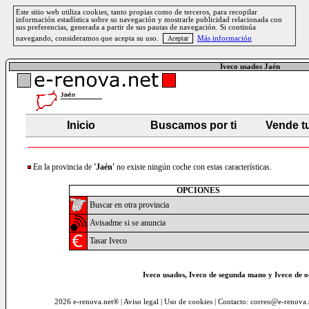
Este sitio web utiliza cookies, tanto propias como de terceros, para recopilar
información estadística sobre su navegación y mostrarle publicidad relacionada con
sus preferencias, generada a partir de sus pautas de navegación. Si continúa
navegando, consideramos que acepta su uso.
Más información
Iveco usados Jaén
Inicio
Buscamos por ti
Vende t
En la provincia de
'Jaén'
no existe ningún coche con estas características.
OPCIONES
Buscar en otra provincia
Avisadme si se anuncia
Tasar Iveco
Iveco usados, Iveco de segunda mano y Iveco de o
2026 e-renova.net® |
Aviso legal
|
Uso de cookies
| Contacto: correo@e-renova.