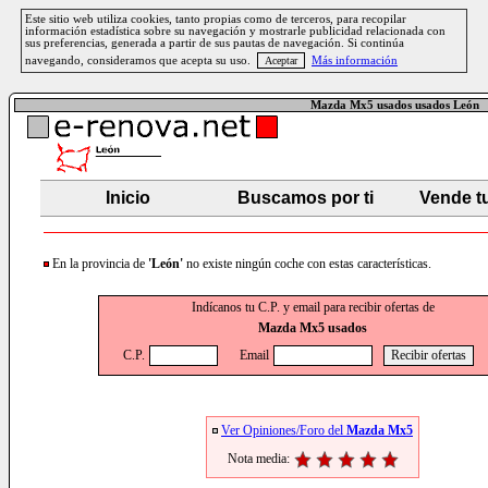
Este sitio web utiliza cookies, tanto propias como de terceros, para recopilar
información estadística sobre su navegación y mostrarle publicidad relacionada con
sus preferencias, generada a partir de sus pautas de navegación. Si continúa
navegando, consideramos que acepta su uso.
Más información
Mazda Mx5 usados usados León
Inicio
Buscamos por ti
Vende t
En la provincia de
'León'
no existe ningún coche con estas características.
Indícanos tu C.P. y email para recibir ofertas de
Mazda Mx5 usados
C.P.
Email
Ver Opiniones/Foro del
Mazda Mx5
Nota media: