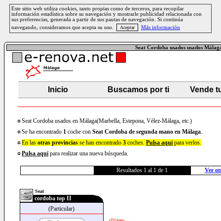
Este sitio web utiliza cookies, tanto propias como de terceros, para recopilar
información estadística sobre su navegación y mostrarle publicidad relacionada con
sus preferencias, generada a partir de sus pautas de navegación. Si continúa
navegando, consideramos que acepta su uso.
Más información
Seat Cordoba usados usados Málag
Inicio
Buscamos por ti
Vende t
Seat Cordoba usados en Málaga(Marbella, Estepona, Vélez-Málaga, etc.)
Se ha encontrado
1
coche con
Seat
Cordoba
de segunda mano en Málaga
.
En las
otras provincias
se han encontrado
3
coches.
Pulsa aquí
para verlos.
Pulsa aquí
para realizar una nueva búsqueda.
Resultados 1 al 1 de 1
Ver ot
Seat
cordoba top II
(Particular)