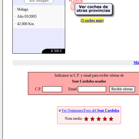
· Malaga
· Año 03/2005
(
3 coches más
)
· 42.000 Km.
8.500 €
Más
Indícanos tu C.P. y email para recibir ofertas de
Seat Cordoba usados
C.P.
Email
Ver Opiniones/Foro del
Seat Cordoba
Nota media: