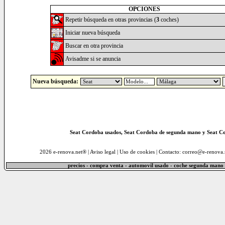
OPCIONES
Repetir búsqueda en otras provincias (
3
coches)
Iniciar nueva búsqueda
Buscar en otra provincia
Avisadme si se anuncia
Nueva búsqueda:
Seat Cordoba usados, Seat Cordoba de segunda mano y Seat C
2026 e-renova.net® |
Aviso legal
|
Uso de cookies
| Contacto: correo@e-renova.
precios - compra venta - automovil usado - coche segunda mano 