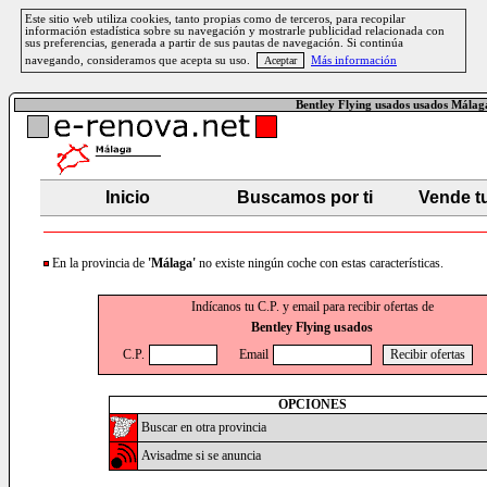
Este sitio web utiliza cookies, tanto propias como de terceros, para recopilar
información estadística sobre su navegación y mostrarle publicidad relacionada con
sus preferencias, generada a partir de sus pautas de navegación. Si continúa
navegando, consideramos que acepta su uso.
Más información
Bentley Flying usados usados Málag
Inicio
Buscamos por ti
Vende t
En la provincia de
'Málaga'
no existe ningún coche con estas características.
Indícanos tu C.P. y email para recibir ofertas de
Bentley Flying usados
C.P.
Email
OPCIONES
Buscar en otra provincia
Avisadme si se anuncia