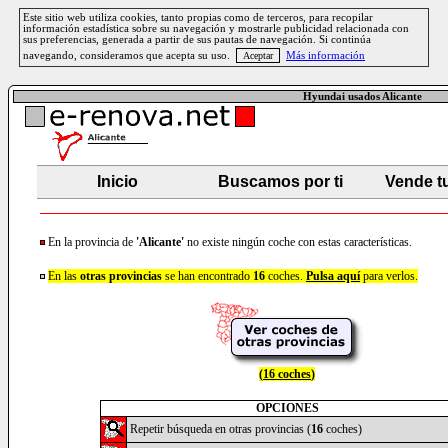
Este sitio web utiliza cookies, tanto propias como de terceros, para recopilar
información estadística sobre su navegación y mostrarle publicidad relacionada con
sus preferencias, generada a partir de sus pautas de navegación. Si continúa
navegando, consideramos que acepta su uso.
Más información
Hyundai usados Alicante
Inicio
Buscamos por ti
Vende t
En la provincia de
'Alicante'
no existe ningún coche con estas características.
En las
otras provincias
se han encontrado
16
coches.
Pulsa aquí
para verlos.
(
16 coches
)
OPCIONES
Repetir búsqueda en otras provincias (
16
coches)