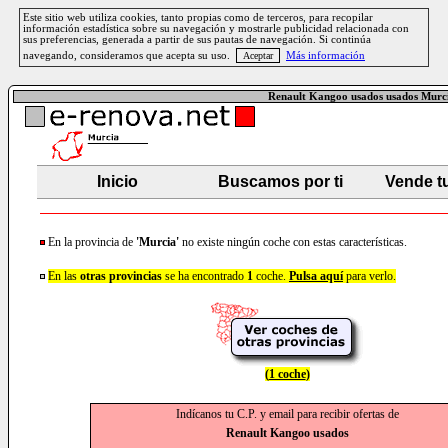
Este sitio web utiliza cookies, tanto propias como de terceros, para recopilar
información estadística sobre su navegación y mostrarle publicidad relacionada con
sus preferencias, generada a partir de sus pautas de navegación. Si continúa
navegando, consideramos que acepta su uso.
Más información
Renault Kangoo usados usados Murc
Inicio
Buscamos por ti
Vende t
En la provincia de
'Murcia'
no existe ningún coche con estas características.
En las
otras provincias
se ha encontrado
1
coche.
Pulsa aquí
para verlo.
(
1 coche
)
Indícanos tu C.P. y email para recibir ofertas de
Renault Kangoo usados