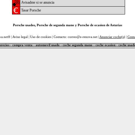
Avisadme si se anuncia
Tasar Porsche
Porsche usados, Porsche de segunda mano y Porsche de ocasion de Asturias
va.net® |
Aviso legal
|
Uso de cookies
| Contacto: correo@e-renova.net |
Anunciar coche(s)
|
Cont
precios - compra venta - automovil usado - coche segunda mano - coche ocasion - coche usad