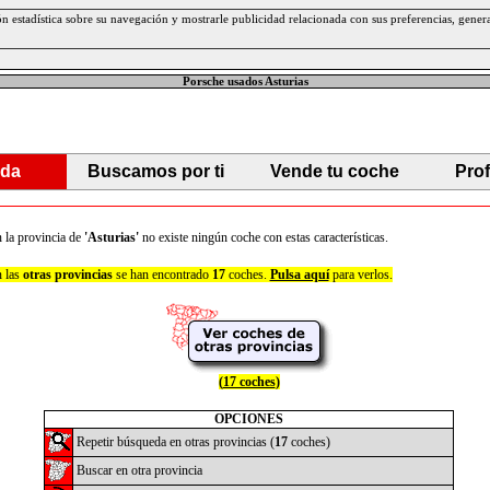
ción estadística sobre su navegación y mostrarle publicidad relacionada con sus preferencias, gen
Porsche usados Asturias
da
Buscamos por ti
Vende tu coche
Pro
 la provincia de
'Asturias'
no existe ningún coche con estas características.
 las
otras provincias
se han encontrado
17
coches.
Pulsa aquí
para verlos.
(
17 coches
)
OPCIONES
Repetir búsqueda en otras provincias (
17
coches)
Buscar en otra provincia