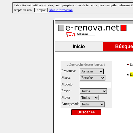
Este sitio web utiliza cookies, tanto propias como de terceros, para recopilar informa
acepta su uso.
Más información
Inicio
Búsque
¿Que coche deseas buscar?
En
Provincia:
En
Marca:
Modelo:
Precio:
Motor:
Antiguedad:
Buscar >>