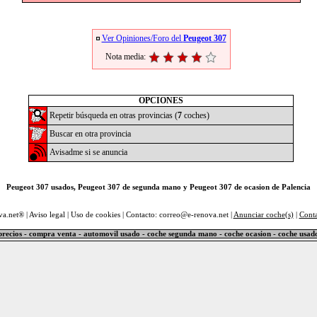
Ver Opiniones/Foro del
Peugeot 307
Nota media:
OPCIONES
Repetir búsqueda en otras provincias (
7
coches)
Buscar en otra provincia
Avisadme si se anuncia
Peugeot 307 usados, Peugeot 307 de segunda mano y Peugeot 307 de ocasion de Palencia
va.net® |
Aviso legal
|
Uso de cookies
| Contacto: correo@e-renova.net |
Anunciar coche(s)
|
Cont
precios - compra venta - automovil usado - coche segunda mano - coche ocasion - coche usad