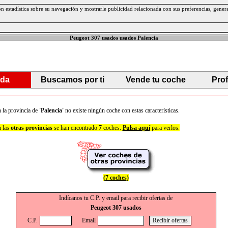
ción estadística sobre su navegación y mostrarle publicidad relacionada con sus preferencias, gen
Peugeot 307 usados usados Palencia
da
Buscamos por ti
Vende tu coche
Pro
 la provincia de
'Palencia'
no existe ningún coche con estas características.
 las
otras provincias
se han encontrado
7
coches.
Pulsa aquí
para verlos.
(
7 coches
)
Indícanos tu C.P. y email para recibir ofertas de
Peugeot 307 usados
C.P.
Email