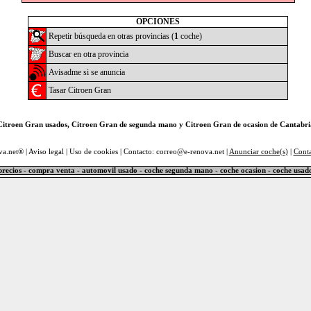
OPCIONES
Repetir búsqueda en otras provincias (
1
coche)
Buscar en otra provincia
Avisadme si se anuncia
Tasar Citroen Gran
Citroen Gran usados, Citroen Gran de segunda mano y Citroen Gran de ocasion de Cantabri
va.net® |
Aviso legal
|
Uso de cookies
| Contacto: correo@e-renova.net |
Anunciar coche(s)
|
Cont
precios - compra venta - automovil usado - coche segunda mano - coche ocasion - coche usad