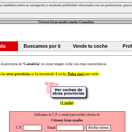
ción estadística sobre su navegación y mostrarle publicidad relacionada con sus preferencias, gen
Citroen Gran usados usados Cantabria
da
Buscamos por ti
Vende tu coche
Pro
 la provincia de
'Cantabria'
no existe ningún coche con estas características.
 las
otras provincias
se ha encontrado
1
coche.
Pulsa aquí
para verlo.
(
1 coche
)
Indícanos tu C.P. y email para recibir ofertas de
Citroen Gran usados
C.P.
Email