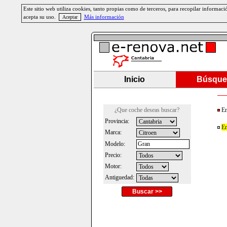
Este sitio web utiliza cookies, tanto propias como de terceros, para recopilar informa
acepta su uso.
Más información
Inicio
Búsque
¿Que coche deseas buscar?
En
Provincia:
En
Marca:
Modelo:
Precio:
Motor:
Antiguedad:
Buscar >>