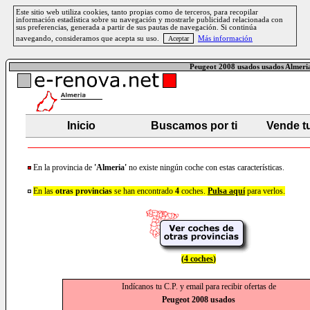
Este sitio web utiliza cookies, tanto propias como de terceros, para recopilar
información estadística sobre su navegación y mostrarle publicidad relacionada con
sus preferencias, generada a partir de sus pautas de navegación. Si continúa
navegando, consideramos que acepta su uso.
Más información
Peugeot 2008 usados usados Almeri
Inicio
Buscamos por ti
Vende t
En la provincia de
'Almeria'
no existe ningún coche con estas características.
En las
otras provincias
se han encontrado
4
coches.
Pulsa aquí
para verlos.
(
4 coches
)
Indícanos tu C.P. y email para recibir ofertas de
Peugeot 2008 usados