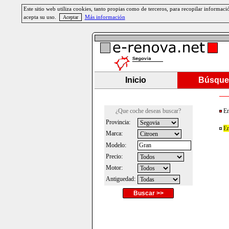
Este sitio web utiliza cookies, tanto propias como de terceros, para recopilar informa
acepta su uso.
Más información
Inicio
Búsque
¿Que coche deseas buscar?
En
Provincia:
En
Marca:
Modelo:
Precio:
Motor:
Antiguedad:
Buscar >>