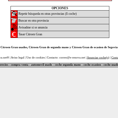
OPCIONES
Repetir búsqueda en otras provincias (
1
coche)
Buscar en otra provincia
Avisadme si se anuncia
Tasar Citroen Gran
Citroen Gran usados, Citroen Gran de segunda mano y Citroen Gran de ocasion de Segovia
va.net® |
Aviso legal
|
Uso de cookies
| Contacto: correo@e-renova.net |
Anunciar coche(s)
|
Cont
precios - compra venta - automovil usado - coche segunda mano - coche ocasion - coche usad