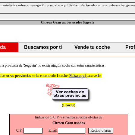
ción estadística sobre su navegación y mostrarle publicidad relacionada con sus preferencias, gen
Citroen Gran usados usados Segovia
da
Buscamos por ti
Vende tu coche
Pro
 la provincia de
'Segovia'
no existe ningún coche con estas características.
 las
otras provincias
se ha encontrado
1
coche.
Pulsa aquí
para verlo.
(
1 coche
)
Indícanos tu C.P. y email para recibir ofertas de
Citroen Gran usados
C.P.
Email