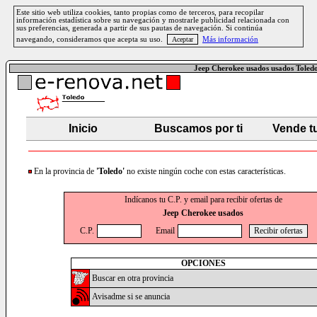
Este sitio web utiliza cookies, tanto propias como de terceros, para recopilar
información estadística sobre su navegación y mostrarle publicidad relacionada con
sus preferencias, generada a partir de sus pautas de navegación. Si continúa
navegando, consideramos que acepta su uso.
Más información
Jeep Cherokee usados usados Toled
Inicio
Buscamos por ti
Vende t
En la provincia de
'Toledo'
no existe ningún coche con estas características.
Indícanos tu C.P. y email para recibir ofertas de
Jeep Cherokee usados
C.P.
Email
OPCIONES
Buscar en otra provincia
Avisadme si se anuncia