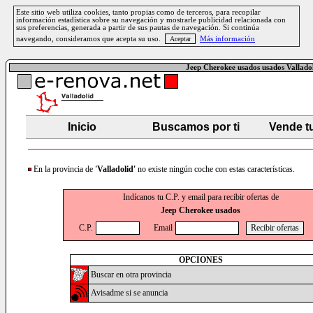
Este sitio web utiliza cookies, tanto propias como de terceros, para recopilar
información estadística sobre su navegación y mostrarle publicidad relacionada con
sus preferencias, generada a partir de sus pautas de navegación. Si continúa
navegando, consideramos que acepta su uso.
Más información
Jeep Cherokee usados usados Vallado
Inicio
Buscamos por ti
Vende t
En la provincia de
'Valladolid'
no existe ningún coche con estas características.
Indícanos tu C.P. y email para recibir ofertas de
Jeep Cherokee usados
C.P.
Email
OPCIONES
Buscar en otra provincia
Avisadme si se anuncia