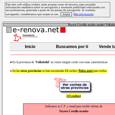
Este sitio web utiliza cookies, tanto propias como de terceros, para recopilar
información estadística sobre su navegación y mostrarle publicidad relacionada con
sus preferencias, generada a partir de sus pautas de navegación. Si continúa
navegando, consideramos que acepta su uso.
Más información
Toyota Corolla usados usados Vallado
Inicio
Buscamos por ti
Vende t
En la provincia de
'Valladolid'
no existe ningún coche con estas características.
En las
otras provincias
se han encontrado
13
coches.
Pulsa aquí
para verlos.
(
13 coches
)
Indícanos tu C.P. y email para recibir ofertas de
Toyota Corolla usados