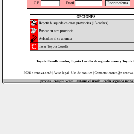
C.P.
Email
OPCIONES
Repetir búsqueda en otras provincias (
13
coches)
Buscar en otra provincia
Avisadme si se anuncia
Tasar Toyota Corolla
Toyota Corolla usados, Toyota Corolla de segunda mano y Toyota C
2026 e-renova.net® |
Aviso legal
|
Uso de cookies
| Contacto: correo@e-renova.
precios - compra venta - automovil usado - coche segunda mano 