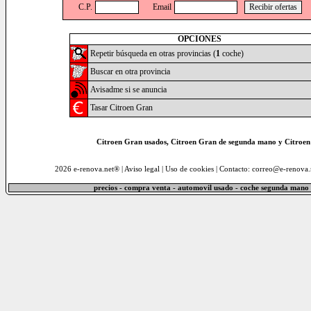
C.P.
Email
OPCIONES
Repetir búsqueda en otras provincias (
1
coche)
Buscar en otra provincia
Avisadme si se anuncia
Tasar Citroen Gran
Citroen Gran usados, Citroen Gran de segunda mano y Citroen
2026 e-renova.net® |
Aviso legal
|
Uso de cookies
| Contacto: correo@e-renova.
precios - compra venta - automovil usado - coche segunda mano 