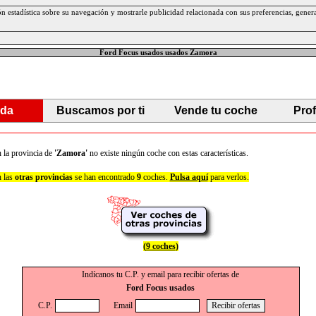
ción estadística sobre su navegación y mostrarle publicidad relacionada con sus preferencias, gen
Ford Focus usados usados Zamora
da
Buscamos por ti
Vende tu coche
Pro
 la provincia de
'Zamora'
no existe ningún coche con estas características.
 las
otras provincias
se han encontrado
9
coches.
Pulsa aquí
para verlos.
(
9 coches
)
Indícanos tu C.P. y email para recibir ofertas de
Ford Focus usados
C.P.
Email