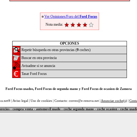
Ver Opiniones/Foro del
Ford Focus
Nota media:
OPCIONES
Repetir búsqueda en otras provincias (
9
coches)
Buscar en otra provincia
Avisadme si se anuncia
Tasar Ford Focus
Ford Focus usados, Ford Focus de segunda mano y Ford Focus de ocasion de Zamora
va.net® |
Aviso legal
|
Uso de cookies
| Contacto: correo@e-renova.net |
Anunciar coche(s)
|
Cont
precios - compra venta - automovil usado - coche segunda mano - coche ocasion - coche usad