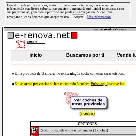
Este sitio web utiliza cookies, tanto propias como de terceros, para recopilar
información estadística sobre su navegación y mostrarle publicidad relacionada con
sus preferencias, generada a partir de sus pautas de navegación. Si continúa
navegando, consideramos que acepta su uso.
Más información
Suzuki usados Zamora
Inicio
Buscamos por ti
Vende t
En la provincia de
'Zamora'
no existe ningún coche con estas características.
En las
otras provincias
se han encontrado
3
coches.
Pulsa aquí
para verlos.
(
3 coches
)
OPCIONES
Repetir búsqueda en otras provincias (
3
coches)